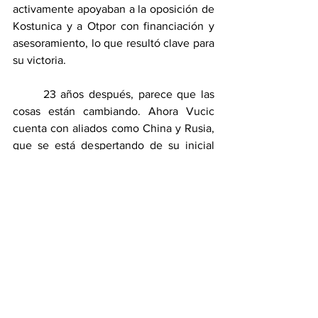
activamente apoyaban a la oposición de 
Kostunica y a Otpor con financiación y 
asesoramiento, lo que resultó clave para 
su victoria.
	23 años después, parece que las 
cosas están cambiando. Ahora Vucic 
cuenta con aliados como China y Rusia, 
que se está despertando de su inicial 
aislamiento internacional por la guerra 
de Ucrania. En contraposición, la 
opinión de Occidente sobre Serbia se 
está moderando. El pequeño país 
balcánico es importante para la UE y 
EEUU por dos principales motivos; como 
un agente crucial en la lucha entre 
Occidente y Oriente, y como un factor 
clave para la estabilidad en los Balcanes. 