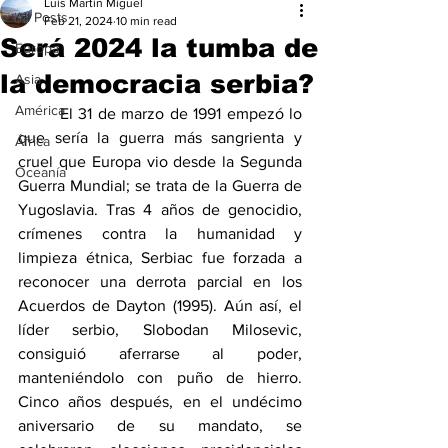
Luis Martin Miguel
All Posts
Feb 21, 2024
10 min read
Será 2024 la tumba de
Europa
la democracia serbia?
Asia
América
	El 31 de marzo de 1991 empezó lo 
que sería la guerra más sangrienta y 
África
cruel que Europa vio desde la Segunda 
Oceanía
Guerra Mundial; se trata de la Guerra de 
Yugoslavia. Tras 4 años de genocidio, 
crímenes contra la humanidad y 
limpieza étnica, Serbiac fue forzada a 
reconocer una derrota parcial en los 
Acuerdos de Dayton (1995). Aún así, el 
líder serbio, Slobodan Milosevic, 
consiguió aferrarse al poder, 
manteniéndolo con puño de hierro. 
Cinco años después, en el undécimo 
aniversario de su mandato, se 