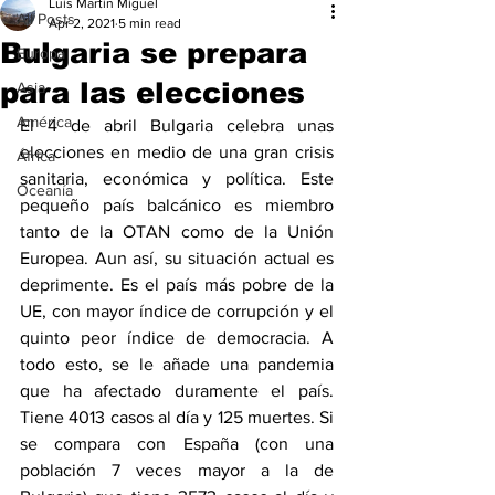
Luis Martin Miguel
All Posts
Apr 2, 2021
5 min read
Bulgaria se prepara
Europa
para las elecciones
Asia
América
El 4 de abril Bulgaria celebra unas 
elecciones en medio de una gran crisis 
África
sanitaria, económica y política. Este 
Oceanía
pequeño país balcánico es miembro 
tanto de la OTAN como de la Unión 
Europea. Aun así, su situación actual es 
deprimente. Es el país más pobre de la 
UE, con mayor índice de corrupción y el 
quinto peor índice de democracia. A 
todo esto, se le añade una pandemia 
que ha afectado duramente el país. 
Tiene 4013 casos al día y 125 muertes. Si 
se compara con España (con una 
población 7 veces mayor a la de 