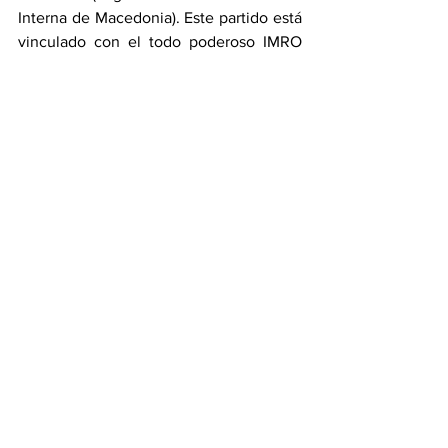
Interna de Macedonia). Este partido está 
vinculado con el todo poderoso IMRO 
de Macedonia, un equivalente de GERB, 
pero en el caso búlgaro, el IMRO es 
mucho más radical, teniendo políticas 
ultranacionalistas y conservadoras y 
discriminativas para los turcos y gitanos. 
IMRO promedia un 3,5-4,5% en las 
encuestas por lo que puede pasar 
cualquier cosa en las elecciones de 
mañana. Este fracaso de la ultraderecha 
hace casi imposible que GERB logre una 
mayoría ya que solían ser sus socios de 
gobierno y favorece más al BSP debido 
a que los tres partidos de las 
manifestaciones suelen tender a apoyar 
al BSP.